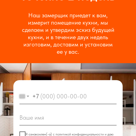
Наш замерщик приедет к вам,
измерит помещение кухни, мы
сделаем и утвердим эскиз будущей
кухни, и в течение двух недель
изготовим, доставим и установим
ее у вас.
+7
Я ознакомлен(-а) с
политикой конфиденциальности
и даю