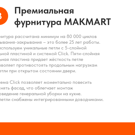
Премиальная
3
фурнитура MAKMART
итура рассчитана минимум на 80 000 циклов
ывания-закрывания – это более 25 лет работы.
спользуем уникальные петли с 5-слойной
ьной пластиной и системой Click. Пяти-слойная
ьная пластина придает жёсткость петле
зволяет противостоять продольным нагрузкам
етли при открытом состоянии двери.
ема Click позволяет моментально повесить
снять фасад, что облегчает монтаж
оведение генеральной уборки на кухне.
петли снабжены интегрированными доводчиками.