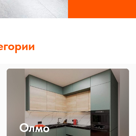
егории
Олмо