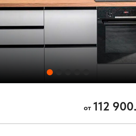
орпус толщиной 18 мм, ручки
минированная 38 мм
 100 мм
ды двухуровневая
ой плавного закрывания
кМарт
112 900.
от