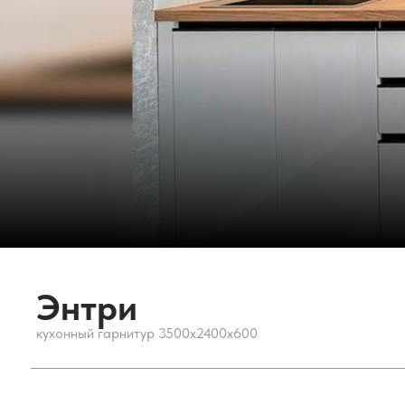
• Фасады МДФ, к
• Каркас ЛДСП
• Столешница ла
• Цоколь высотой
• Сушка для посу
• Ящики с систем
• Фурнитура Ма
Энтри
кухонный гарнитур 3500х2400х600