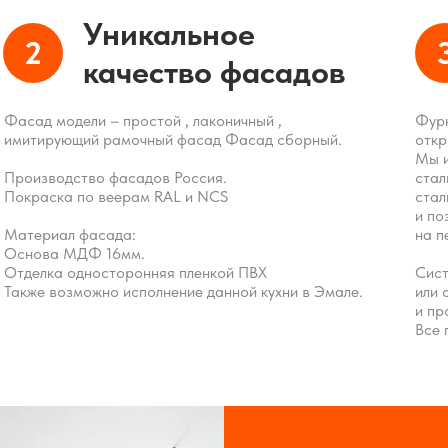
каз по вашим
Уникальное
2
2 недель
качество фасадов
Фасад модели – простой , лаконичный ,
Фурн
имитирующий рамочный фасад Фасад сборный.
откр
Мы и
Производство фасадов Россия.
стал
Покраска по веерам RAL и NCS
стал
и по
Материал фасада:
на п
Основа МДФ 16мм.
Отделка односторонняя пленкой ПВХ
Сист
Также возможно исполнение данной кухни в Эмале.
или 
и пр
Все 