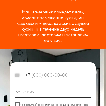
Наш замерщик приедет к вам,
измерит помещение кухни, мы
сделаем и утвердим эскиз будущей
кухни, и в течение двух недель
изготовим, доставим и установим
ее у вас.
+7
Я ознакомлен(-а) с
политикой конфиденциальности
и даю