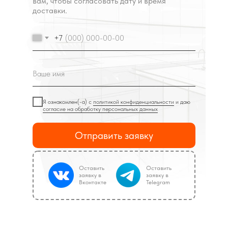
вам, чтобы согласовать дату и время
доставки.
+7
Я ознакомлен(-а) с
политикой конфиденциальности
и даю
согласие на обработку персональных данных
Отправить заявку
Оставить
Оставить
заявку в
заявку в
Вконтакте
Telegram